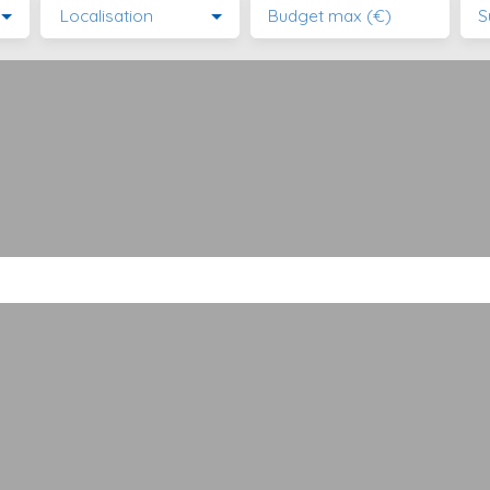
Localisation
Budget max (€)
S