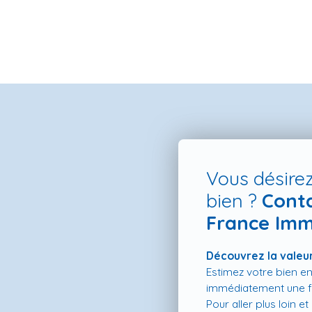
Vous désirez
bien ?
Cont
France Imm
ES NEUFS
ESTIMATION
VENDRE
LA TEAM
RECRUTEMENT
Découvrez la valeur
Estimez votre bien en
immédiatement une fo
Pour aller plus loin e