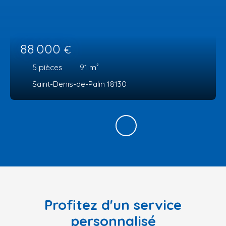
88 000
€
5
pièces
91
m²
Saint-Denis-de-Palin 18130
Profitez d'un service
personnalisé