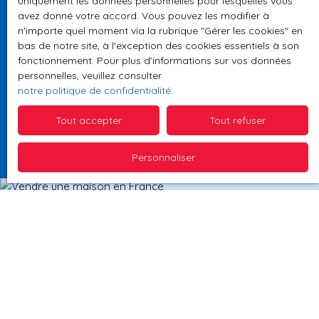
uniquement les données personnelles pour lesquelles vous
avez donné votre accord. Vous pouvez les modifier à
Mandat 72H
n'importe quel moment via la rubrique ″Gérer les cookies″ en
Vous êtes pressés de vendre votre maison,
bas de notre site, à l'exception des cookies essentiels à son
appartement ou terrain ? Chez TEAMFI Team France
fonctionnement. Pour plus d'informations sur vos données
personnelles, veuillez consulter
Immobilier, nous avons la solution. En effet, nous
notre politique de confidentialité
.
proposons votre bien à l'ensemble de nos partenaires
et nous nous engageons à ce qu'une offre soit réalisée
Tout accepter
Tout refuser
dans les 72H.
Personnaliser
À la recherche d'un prix
précis
pour votre bien ?
Notre réseau vous offre une estimation