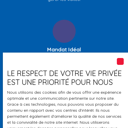
Mandat Idéal
Ce mandat permet en moyenne de vendre son bien 11%
plus cher que le prix envisagé. Ce dernier s'avère
LE RESPECT DE VOTRE VIE PRIVÉE
notamment très efficace pour les biens ne trouvant pas
d'acquéreurs et pour les logements situés dans des
EST UNE PRIORITÉ POUR NOUS
secteurs prisés.
Nous utilisons des cookies afin de vous offrir une expérience
optimale et une communication pertinente sur notre site.
Grace à ces technologies, nous pouvons vous proposer du
contenu en rapport avec vos centres d'intérêt. Ils nous
permettent également d'améliorer la qualité de nos services
et la convivialité de notre site internet. Nous utiliserons