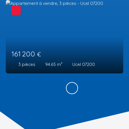
161 200
€
3
pièces
94.65
m²
Ucel 07200