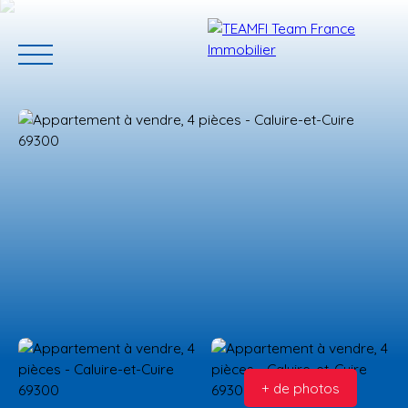
ACCUEIL
ACHETER
GERER VOTRE BIEN
PROGRAMMES N
Estimation
+ de photos