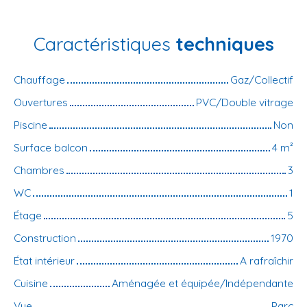
Caractéristiques
techniques
Chauffage
Gaz/Collectif
Ouvertures
PVC/Double vitrage
Piscine
Non
Surface balcon
4
m²
Chambres
3
WC
1
Étage
5
Construction
1970
État intérieur
A rafraîchir
Cuisine
Aménagée et équipée/Indépendante
Vue
Parc