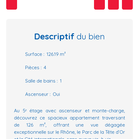
Descriptif
du bien
Surface
:
126.19
m²
Pièces
:
4
Salle de bains
:
1
Ascenseur
:
Oui
Au 5ᵉ étage avec ascenseur et monte-charge,
découvrez ce spacieux appartement traversant
de 126 m², offrant une vue dégagée
exceptionnelle sur le Rhône, le Parc de la Tête d’Or
et la Cité internationale, sans aucun vis-à-vis.