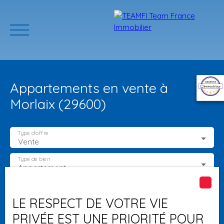
Appartements en vente à
Morlaix (29600)
Type d'offre
Vente
ACCUEIL
ACHETER
GERER VOTRE BIEN
PROGRAMMES N
Type de bien
Appartement
Localisation
Morlaix (29600)
Estimation
LE RESPECT DE VOTRE VIE
PRIVÉE EST UNE PRIORITÉ POUR
Budget max (€)