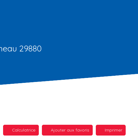
rneau 29880
Calculatrice
Ajouter aux favoris
Imprimer