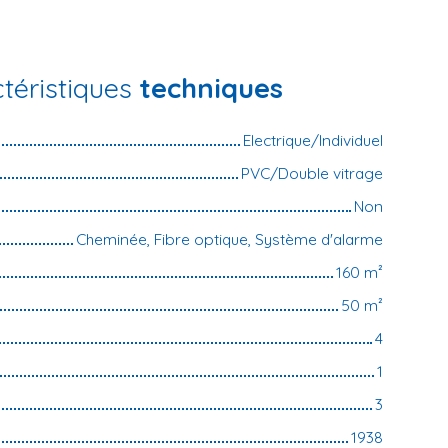
téristiques
techniques
Electrique/Individuel
PVC/Double vitrage
Non
Cheminée, Fibre optique, Système d'alarme
160
m²
50
m²
4
1
3
1938