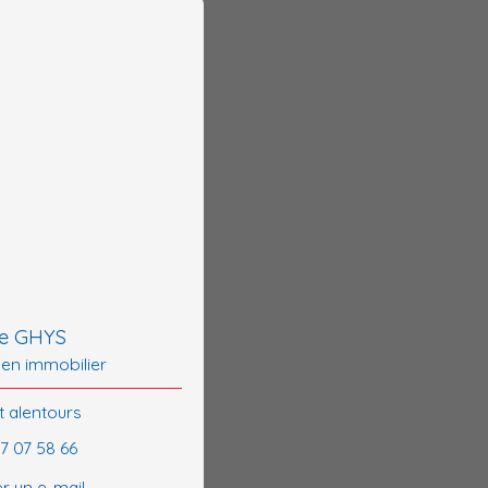
e GHYS
 en immobilier
t alentours
77 07 58 66
r un e-mail