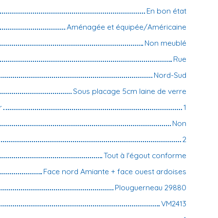
En bon état
Aménagée et équipée/Américaine
Non meublé
Rue
Nord-Sud
Sous placage 5cm laine de verre
r
1
Non
2
Tout à l'égout conforme
Face nord Amiante + face ouest ardoises
Plouguerneau 29880
VM2413