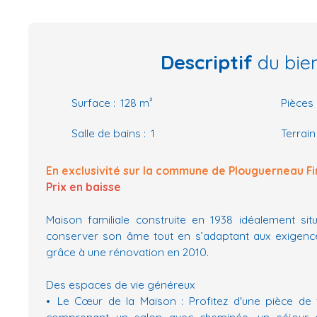
Descriptif
du bie
Surface
:
128
m²
Pièces
Salle de bains
:
1
Terrain
En exclusivité sur la commune de Plouguerneau Fin
Prix en baisse
Maison familiale construite en 1938 idéalement si
conserver son âme tout en s’adaptant aux exigen
grâce à une rénovation en 2010.
Des espaces de vie généreux
Le Cœur de la Maison : Profitez d'une pièce de
comprenant un salon avec cheminée, un séjour e