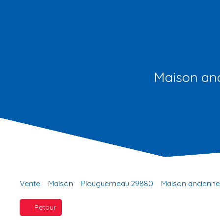
Maison anc
Vente
Maison
Plouguerneau 29880
Maison ancienne
Retour