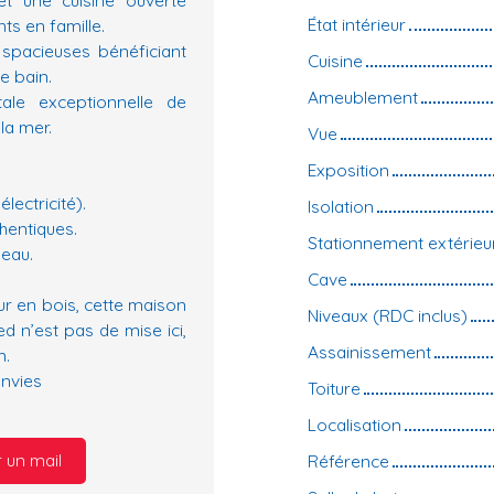
État intérieur
s en famille.
 spacieuses bénéficiant
Cuisine
e bain.
Ameublement
ale exceptionnelle de
la mer.
Vue
Exposition
lectricité).
Isolation
hentiques.
Stationnement extérieu
eau.
Cave
ur en bois, cette maison
Niveaux (RDC inclus)
ed n’est pas de mise ici,
Assainissement
n.
envies
Toiture
Localisation
 un mail
Référence