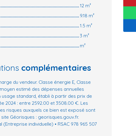
12 m²
9.18 m²
1.5 m²
3 m²
m²
ations
complémentaires
harge du vendeur. Classe énergie E, Classe
 moyen estimé des dépenses annuelles
 usage standard, établi à partir des prix de
née 2024 : entre 2592.00 et 3508.00 €. Les
les risques auxquels ce bien est exposé sont
 site Géorisques : georisques.gouv.fr.
(Entreprise individuelle) • RSAC 978 965 507