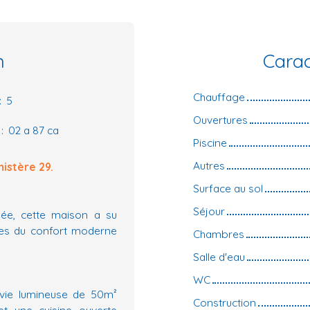
n
Carac
Chauffage
:
5
Ouvertures
:
02 a 87 ca
Piscine
Autres
istère 29.
Surface au sol
Séjour
tuée, cette maison a su
ces du confort moderne
Chambres
Salle d'eau
WC
 vie lumineuse de 50m²
Construction
t une cuisine ouverte