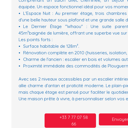
équipée. Un espace fonctionnel idéal pour vos moment
L'Espace Nuit : Au premier étage, trois chambres
d'une belle hauteur sous plafond et une grande salle d
Le Dernier Étage "Whaou" : Une suite parent
45m²baignée de lumière, offrant une superbe vue sur 
Les points forts :
Surface habitable de 128m².
Rénovation complète en 2010 (huisseries, isolation, é
Charme de l'ancien : escalier en bois et volumes aut
Proximité immédiate des commodités de Plouguern
Avec ses 2 niveaux accessibles par un escalier intérie
allie charme d’antan et praticité moderne. Le plain-pi
mais chaque étage est pensé pour faciliter le quotidie
Une maison prête à vivre, à personnaliser selon vos 
+33 7 77 07 58
Envoyer
66