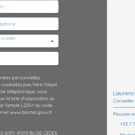
m
léphone
 souhaitez
nnées personnelles
ouhaitez pas faire l'objet
ie téléphonique, vous
Laurenc
r la liste d'opposition au
Conseiller
 l'article L223-1 du code
ernet www.bloctel.gouv.fr
Plouvien e
+33 7 
CS 61311, 41013 BLOIS CEDEX.
Envoye