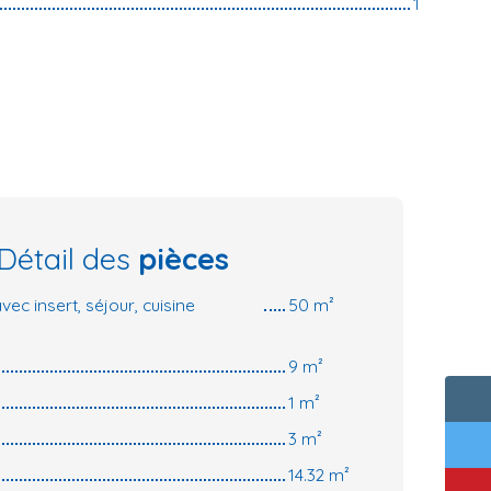
1
Détail des
pièces
ec insert, séjour, cuisine
50 m²
9 m²
1 m²
3 m²
14.32 m²