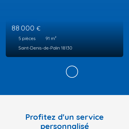
88 000
€
5
pièces
91
m²
Saint-Denis-de-Palin 18130
Profitez d'un service
personnalisé