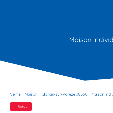
Maison individ
Vente
Maison
Clonas-sur-Varèze 38550
Maison indi
Retour