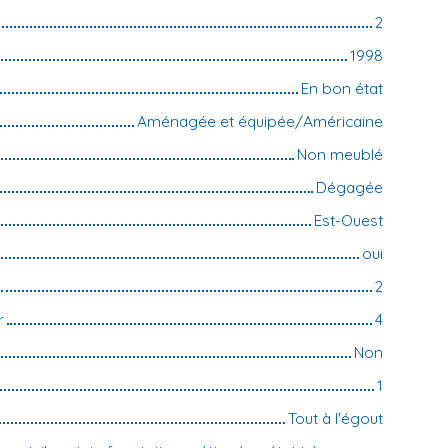
2
1998
En bon état
Aménagée et équipée/Américaine
Non meublé
Dégagée
Est-Ouest
oui
2
r
4
Non
1
Tout à l'égout