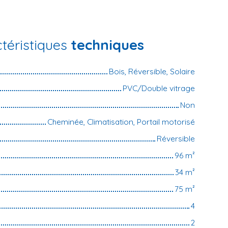
téristiques
techniques
Bois, Réversible, Solaire
PVC/Double vitrage
Non
Cheminée, Climatisation, Portail motorisé
Réversible
96
m²
34
m²
75
m²
4
2