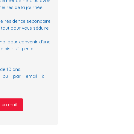
permet de ne plus avoir
heures de la journée!
une résidence secondaire
a tout pour vous séduire.
-moi pour convenir d’une
aisir s'il y en a.
de 10 ans.
4 ou par email à :
 un mail