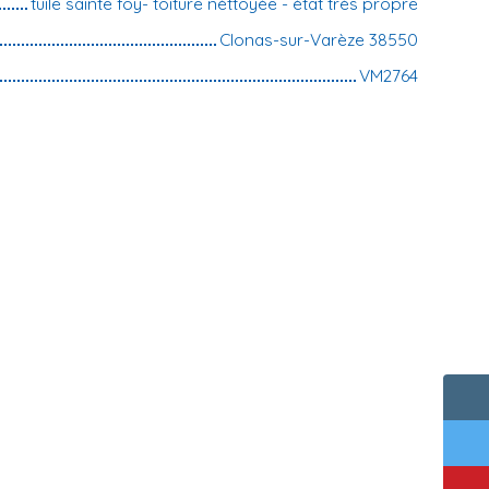
tuile sainte foy- toiture néttoyée - état très propre
Clonas-sur-Varèze 38550
VM2764