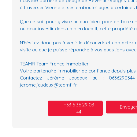
nouvelle barrière de péage de Reventin-Vaugris qui 
à traverser Vienne et ses embouteillages à certaines 
Que ce soit pour y vivre au quotidien, pour en faire 
ou pour investir dans un bien locatif, cette propriété 
N'hésitez donc pas à venir la découvrir et contactez
visite ou que je puisse répondre à vos questions avec pl
TEAMFI Team France Immobilier
Votre partenaire immobilier de confiance depuis plus 
Contactez Jérôme Jaudaux au : 063629034
jerome.jaudaux@teamfi.fr
+33 6 36 29 03
Envoyer
44