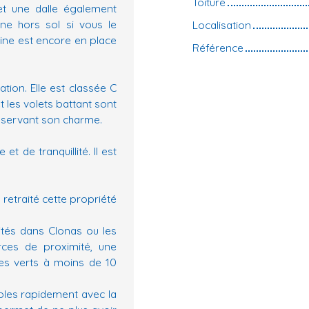
Toiture
t une dalle également
ine hors sol si vous le
Localisation
scine est encore en place
Référence
tion. Elle est classée C
 les volets battant sont
nservant son charme.
t de tranquillité. Il est
retraité cette propriété
ités dans Clonas ou les
ces de proximité, une
es verts à moins de 10
bles rapidement avec la