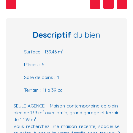
Descriptif
du bien
Surface
:
139.46
m²
Pièces
:
5
Salle de bains
:
1
Terrain
:
11 a 39 ca
SEULE AGENCE – Maison contemporaine de plain-
pied de 139 m² avec patio, grand garage et terrain
de 1 139 m²
Vous recherchez une maison récente, spacieuse
et prête à accueillir votre famille sans travaux ?