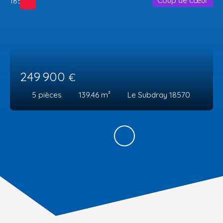
Coup de cœur
249 900
€
5
pièces
139.46
m²
Le Subdray 18570