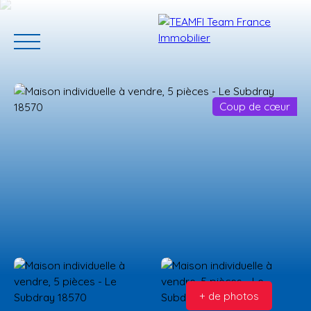
Coup de cœur
ACCUEIL
ACHETER
GERER VOTRE BIEN
PROGRAMMES N
Estimation
+ de photos