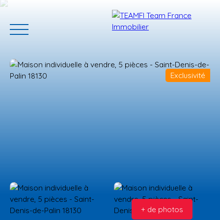
Exclusivité
ACCUEIL
ACHETER
GERER VOTRE BIEN
PROGRAMMES N
Estimation
+ de photos