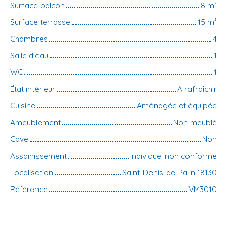
Surface balcon
8
m²
Surface terrasse
15
m²
Chambres
4
Salle d'eau
1
WC
1
État intérieur
A rafraîchir
Cuisine
Aménagée et équipée
Ameublement
Non meublé
Cave
Non
Assainissement
Individuel non conforme
Localisation
Saint-Denis-de-Palin 18130
Référence
VM3010