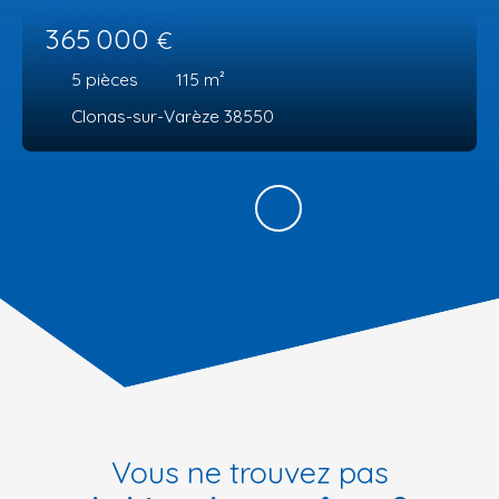
365 000
€
5
pièces
115
m²
Clonas-sur-Varèze 38550
Vous ne trouvez pas