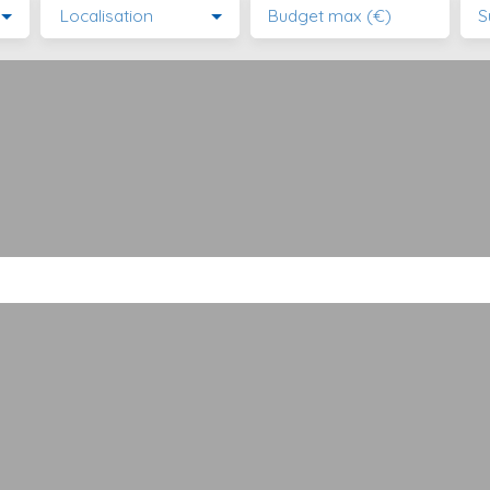
Localisation
Budget max (€)
S