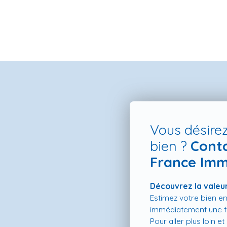
Vous désirez
bien ?
Cont
France Imm
ES NEUFS
ESTIMATION
VENDRE
LA TEAM
RECRUTEMENT
Découvrez la valeur
Estimez votre bien en
immédiatement une fo
Pour aller plus loin e