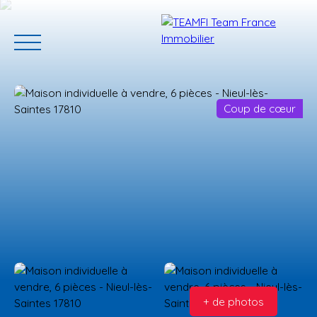
Coup de cœur
ACCUEIL
ACHETER
GERER VOTRE BIEN
PROGRAMMES N
Estimation
+ de photos