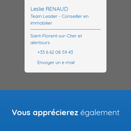
Leslie RENAUD
Team Leader - Conseiller en
immobilier
Saint-Florent-sur-Cher et
alentours
+33 6 62 08 59 43
Envoyer un e-mail
Vous apprécierez
également