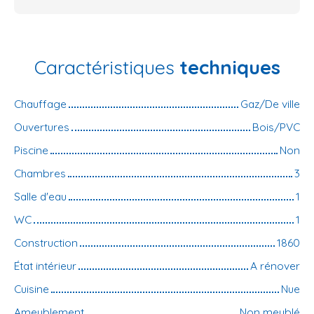
Caractéristiques
techniques
Chauffage
Gaz/De ville
Ouvertures
Bois/PVC
Piscine
Non
Chambres
3
Salle d'eau
1
WC
1
Construction
1860
État intérieur
A rénover
Cuisine
Nue
Ameublement
Non meublé