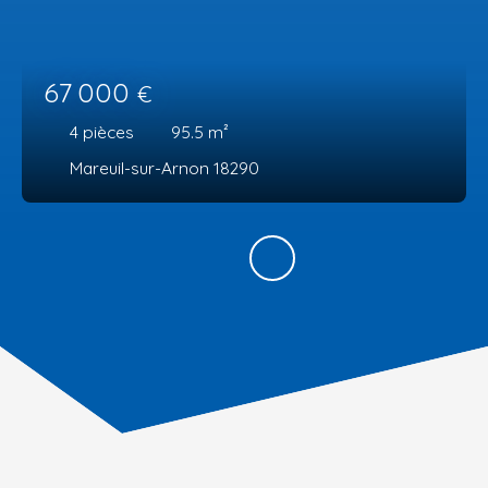
67 000
€
4
pièces
95.5
m²
Mareuil-sur-Arnon 18290