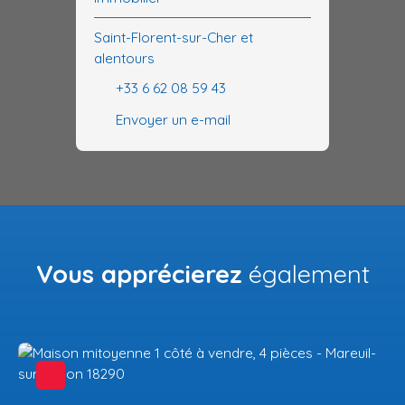
Saint-Florent-sur-Cher et
alentours
+33 6 62 08 59 43
Envoyer un e-mail
Vous apprécierez
également