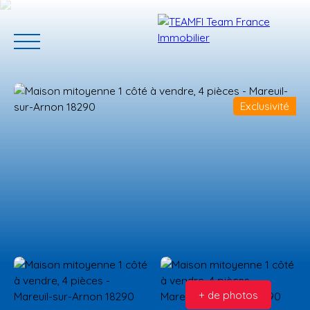
Exclusivité
ACCUEIL
ACHETER
GERER VOTRE BIEN
PROGRAMMES N
Estimation
+ de photos