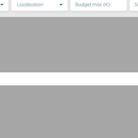
Localisation
Budget max (€)
S