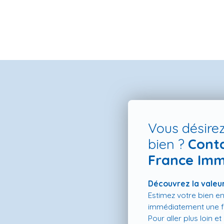
Vous désirez
bien ?
Cont
France Imm
ES NEUFS
ESTIMATION
VENDRE
LA TEAM
RECRUTEMENT
Découvrez la valeur
Estimez votre bien en
immédiatement une fo
Pour aller plus loin e