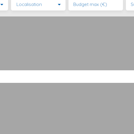
Localisation
Budget max (€)
S