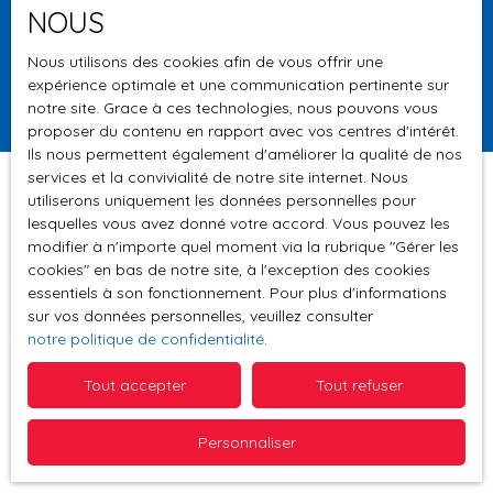
NOUS
Surface min (m²)
Nous utilisons des cookies afin de vous offrir une
expérience optimale et une communication pertinente sur
Rechercher
notre site. Grace à ces technologies, nous pouvons vous
proposer du contenu en rapport avec vos centres d'intérêt.
Ils nous permettent également d'améliorer la qualité de nos
services et la convivialité de notre site internet. Nous
utiliserons uniquement les données personnelles pour
lesquelles vous avez donné votre accord. Vous pouvez les
Trier par
modifier à n'importe quel moment via la rubrique ″Gérer les
Créer une alerte
Pertinence
cookies″ en bas de notre site, à l'exception des cookies
essentiels à son fonctionnement. Pour plus d'informations
sur vos données personnelles, veuillez consulter
notre politique de confidentialité
.
Tout accepter
Tout refuser
Aucun résultat
Personnaliser