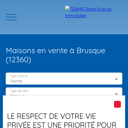
Maisons en vente à Brusque
(12360)
Type d'offre
Vente
ACCUEIL
ACHETER
GERER VOTRE BIEN
PROGRAMMES N
Type de bien
Maison
Localisation
Brusque (12360)
Estimation
LE RESPECT DE VOTRE VIE
PRIVÉE EST UNE PRIORITÉ POUR
Budget max (€)