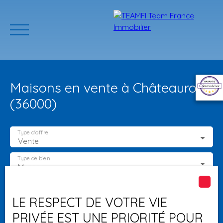
Maisons en vente à Châteauroux
(36000)
Type d'offre
Vente
ACCUEIL
ACHETER
GERER VOTRE BIEN
PROGRAMMES N
Type de bien
Maison
Localisation
Châteauroux (36000)
Estimation
LE RESPECT DE VOTRE VIE
PRIVÉE EST UNE PRIORITÉ POUR
Budget max (€)