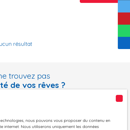
ucun résultat
ne trouvez pas
été de vos rêves ?
tre recherche en vous inscrivant à notre alerte mail !
Email
es technologies, nous pouvons vous proposer du contenu en
n
Localisation
ite internet. Nous utiliserons uniquement les données
Couzon-au-Mont-d'Or (69270)