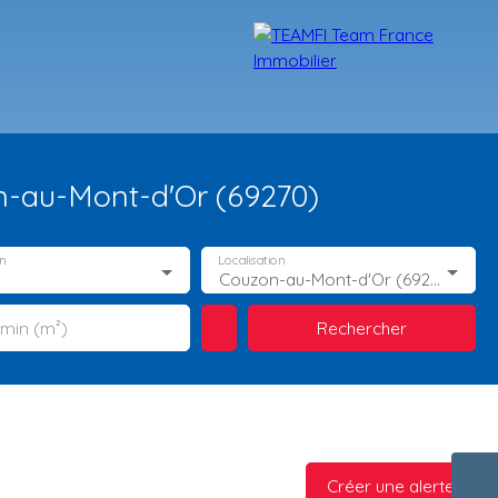
n-au-Mont-d'Or (69270)
n
Localisation
Couzon-au-Mont-d'Or (69270)
Rechercher
 min (m²)
TÉMOIGNAGES
NOS FORMATIONS
BLOG
CONTACT
Créer une alerte