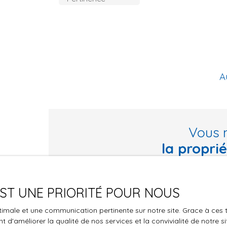
A
Vous 
la propri
Ne manquez plus aucun bien correspondant à vo
 EST UNE PRIORITÉ POUR NOUS
Prénom
Nom
optimale et une communication pertinente sur notre site. Grace à c
Type d'offre
Type de bie
 d'améliorer la qualité de nos services et la convivialité de notre s
Vente
Maison