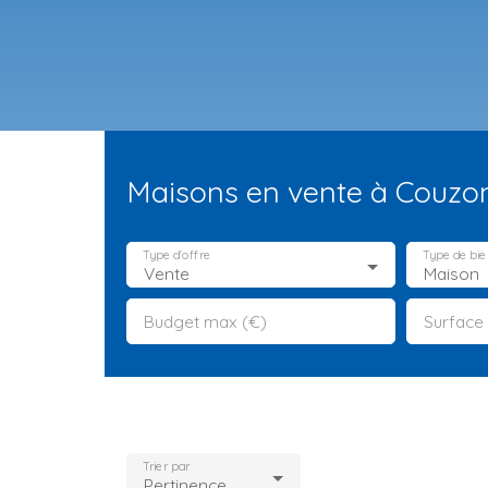
Maisons en vente à Couzo
Type d'offre
Type de bie
Vente
Maison
Budget max (€)
Surface
ES NEUFS
ESTIMATION
VENDRE
LA TEAM
RECRUTEMENT
Trier par
Pertinence