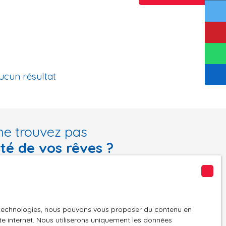
ucun résultat
ne trouvez pas
été de vos rêves ?
tre recherche en vous inscrivant à notre alerte mail !
Email
es technologies, nous pouvons vous proposer du contenu en
n
Localisation
ite internet. Nous utiliserons uniquement les données
Foëcy (18500)