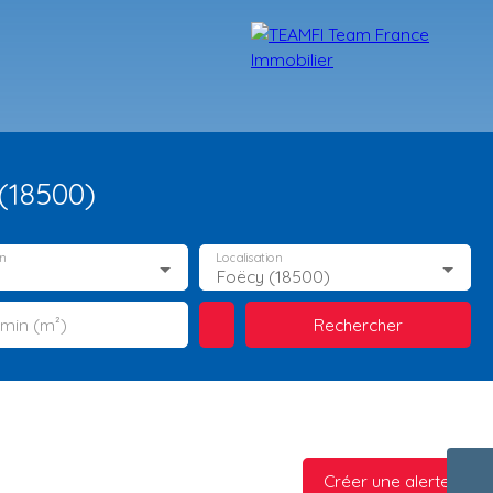
(18500)
n
Localisation
Foëcy (18500)
Rechercher
 min (m²)
TÉMOIGNAGES
NOS FORMATIONS
BLOG
CONTACT
Créer une alerte