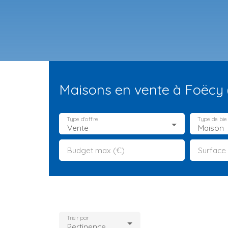
Maisons en vente à Foëcy 
Type d'offre
Type de bie
Vente
Maison
Budget max (€)
Surface
ES NEUFS
ESTIMATION
VENDRE
LA TEAM
RECRUTEMENT
Trier par
Pertinence