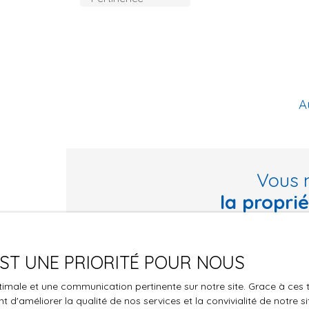
A
Vous 
la propri
Ne manquez plus aucun bien correspondant à vo
 EST UNE PRIORITÉ POUR NOUS
Prénom
Nom
optimale et une communication pertinente sur notre site. Grace à c
Type d'offre
Type de bie
 d'améliorer la qualité de nos services et la convivialité de notre s
Vente
Maison