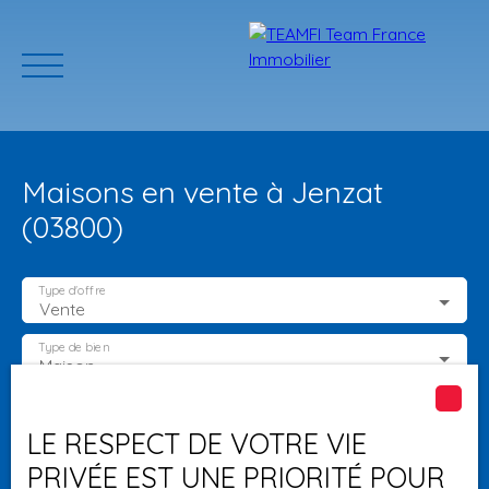
Maisons en vente à Jenzat
(03800)
Type d'offre
Vente
ACCUEIL
ACHETER
GERER VOTRE BIEN
PROGRAMMES N
Type de bien
Maison
Localisation
Jenzat (03800)
Estimation
LE RESPECT DE VOTRE VIE
PRIVÉE EST UNE PRIORITÉ POUR
Budget max (€)