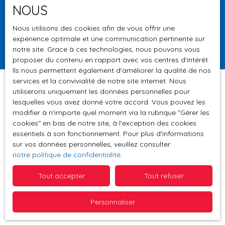
NOUS
Surface min (m²)
Nous utilisons des cookies afin de vous offrir une
expérience optimale et une communication pertinente sur
Rechercher
notre site. Grace à ces technologies, nous pouvons vous
proposer du contenu en rapport avec vos centres d'intérêt.
Ils nous permettent également d'améliorer la qualité de nos
services et la convivialité de notre site internet. Nous
utiliserons uniquement les données personnelles pour
lesquelles vous avez donné votre accord. Vous pouvez les
Trier par
modifier à n'importe quel moment via la rubrique ″Gérer les
Créer une alerte
Pertinence
cookies″ en bas de notre site, à l'exception des cookies
essentiels à son fonctionnement. Pour plus d'informations
sur vos données personnelles, veuillez consulter
notre politique de confidentialité
.
Tout accepter
Tout refuser
Aucun résultat
Personnaliser