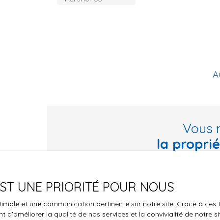
A
Vous 
la propri
Ne manquez plus aucun bien correspondant à vo
 EST UNE PRIORITÉ POUR NOUS
Prénom
Nom
optimale et une communication pertinente sur notre site. Grace à c
Type d'offre
Type de bie
 d'améliorer la qualité de nos services et la convivialité de notre s
Vente
Maison