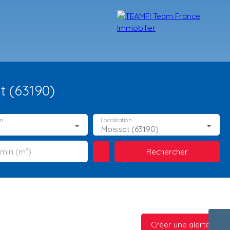
t (63190)
n
Localisation
Moissat (63190)
Rechercher
 min (m²)
TÉMOIGNAGES
NOS FORMATIONS
BLOG
CONTACT
Créer une alerte