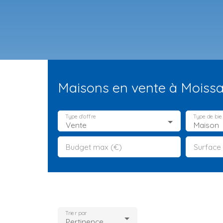
Maisons en vente à Moissa
Type d'offre
Type de bie
Vente
Maison
Budget max (€)
Surface
ES NEUFS
ESTIMATION
VENDRE
LA TEAM
RECRUTEMENT
Trier par
Pertinence