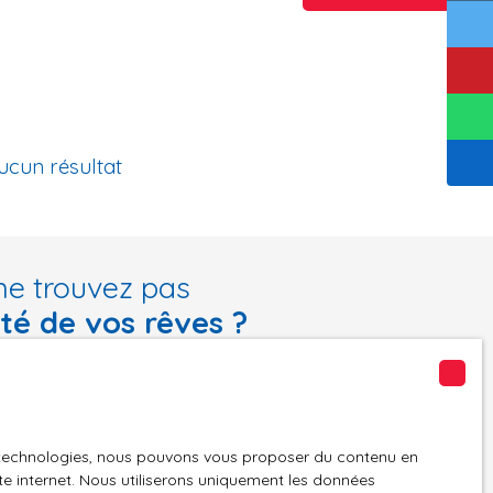
ucun résultat
ne trouvez pas
été de vos rêves ?
tre recherche en vous inscrivant à notre alerte mail !
Email
es technologies, nous pouvons vous proposer du contenu en
n
Localisation
ite internet. Nous utiliserons uniquement les données
Moissat (63190)