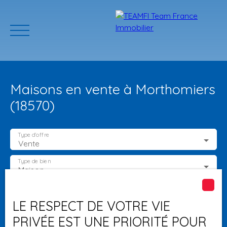
Maisons en vente à Morthomiers
(18570)
Type d'offre
Vente
ACCUEIL
ACHETER
GERER VOTRE BIEN
PROGRAMMES N
Type de bien
Maison
Localisation
Morthomiers (18570)
Estimation
LE RESPECT DE VOTRE VIE
PRIVÉE EST UNE PRIORITÉ POUR
Budget max (€)