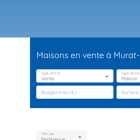
Maisons en vente à Murat-
Type d'offre
Type de bie
Vente
Maison
Budget max (€)
Surface
ES NEUFS
ESTIMATION
VENDRE
LA TEAM
RECRUTEMENT
Trier par
Pertinence