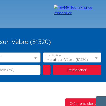
sur-Vèbre (81320)
n
Localisation
Murat-sur-Vèbre (81320)
Rechercher
 min (m²)
TÉMOIGNAGES
NOS FORMATIONS
BLOG
CONTACT
Créer une alerte