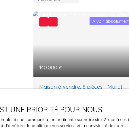
A voir absolumen
140 000
€
Maison à vendre, 8 pièces - Murat-
sur-Vèbre 81320
8
pièces
151
m²
Murat-sur-Vèbre 81320
 EST UNE PRIORITÉ POUR NOUS
Située dans le village de Murat-sur-Vèbre,
optimale et une communication pertinente sur notre site. Grace à c
avec ses commerces, écoles, et services ;
 d'améliorer la qualité de nos services et la convivialité de notre s