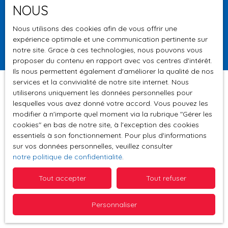
NOUS
Surface min (m²)
Nous utilisons des cookies afin de vous offrir une
expérience optimale et une communication pertinente sur
Rechercher
notre site. Grace à ces technologies, nous pouvons vous
proposer du contenu en rapport avec vos centres d'intérêt.
Ils nous permettent également d'améliorer la qualité de nos
services et la convivialité de notre site internet. Nous
utiliserons uniquement les données personnelles pour
lesquelles vous avez donné votre accord. Vous pouvez les
Trier par
modifier à n'importe quel moment via la rubrique ″Gérer les
Créer une alerte
Pertinence
cookies″ en bas de notre site, à l'exception des cookies
essentiels à son fonctionnement. Pour plus d'informations
sur vos données personnelles, veuillez consulter
notre politique de confidentialité
.
Tout accepter
Tout refuser
Aucun résultat
Personnaliser