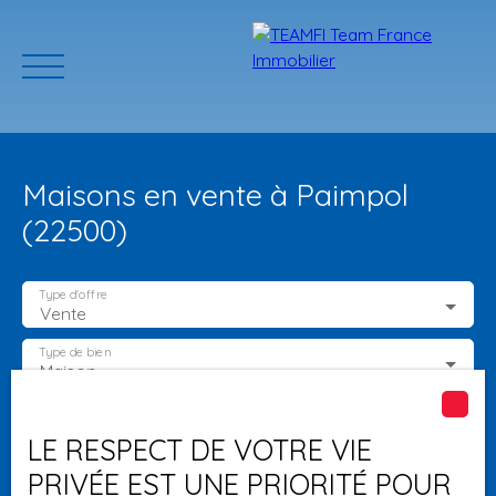
Maisons en vente à Paimpol
(22500)
Type d'offre
Vente
ACCUEIL
ACHETER
GERER VOTRE BIEN
PROGRAMMES N
Type de bien
Maison
Localisation
Paimpol (22500)
Estimation
LE RESPECT DE VOTRE VIE
PRIVÉE EST UNE PRIORITÉ POUR
Budget max (€)