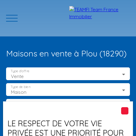
Maisons en vente à Plou (18290)
Type d'offre
Vente
Type de bien
Maison
ACCUEIL
ACHETER
GERER VOTRE BIEN
PROGRAMMES N
Localisation
Plou (18290)
Estimation
Budget max (€)
LE RESPECT DE VOTRE VIE
PRIVÉE EST UNE PRIORITÉ POUR