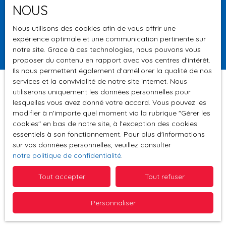
NOUS
Surface min (m²)
Nous utilisons des cookies afin de vous offrir une
expérience optimale et une communication pertinente sur
Rechercher
notre site. Grace à ces technologies, nous pouvons vous
proposer du contenu en rapport avec vos centres d'intérêt.
Ils nous permettent également d'améliorer la qualité de nos
services et la convivialité de notre site internet. Nous
utiliserons uniquement les données personnelles pour
lesquelles vous avez donné votre accord. Vous pouvez les
Trier par
modifier à n'importe quel moment via la rubrique ″Gérer les
Créer une alerte
Pertinence
cookies″ en bas de notre site, à l'exception des cookies
essentiels à son fonctionnement. Pour plus d'informations
sur vos données personnelles, veuillez consulter
notre politique de confidentialité
.
Tout accepter
Tout refuser
Aucun résultat
Personnaliser