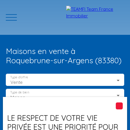
Maisons en vente à
Roquebrune-sur-Argens (83380)
Type d'offre
Vente
ACCUEIL
ACHETER
GERER VOTRE BIEN
PROGRAMMES N
Type de bien
Maison
Localisation
Roquebrune-sur-Argens (83380)
Estimation
LE RESPECT DE VOTRE VIE
PRIVÉE EST UNE PRIORITÉ POUR
Budget max (€)