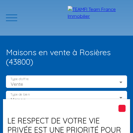
Maisons en vente à Rosières
(43800)
Type d'offre
Vente
ACCUEIL
ACHETER
GERER VOTRE BIEN
PROGRAMMES N
Type de bien
Maison
Localisation
Rosières (43800)
Estimation
LE RESPECT DE VOTRE VIE
PRIVÉE EST UNE PRIORITÉ POUR
Budget max (€)