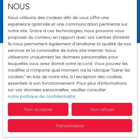
NOUS
Surface min (m²)
Nous utilisons des cookies afin de vous offrir une
expérience optimale et une communication pertinente sur
Rechercher
notre site. Grace à ces technologies, nous pouvons vous
proposer du contenu en rapport avec vos centres d'intérêt.
Ils nous permettent également d'améliorer la qualité de nos
services et la convivialité de notre site internet. Nous
utiliserons uniquement les données personnelles pour
lesquelles vous avez donné votre accord. Vous pouvez les
Trier par
modifier à n'importe quel moment via la rubrique ″Gérer les
Créer une alerte
Pertinence
cookies″ en bas de notre site, à l'exception des cookies
essentiels à son fonctionnement. Pour plus d'informations
sur vos données personnelles, veuillez consulter
notre politique de confidentialité
.
Tout accepter
Tout refuser
Aucun résultat
Personnaliser