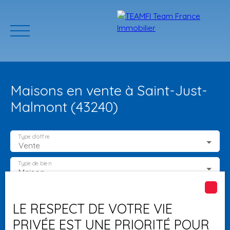
Maisons en vente à Saint-Just-
Malmont (43240)
Type d'offre
Vente
ACCUEIL
ACHETER
GERER VOTRE BIEN
PROGRAMMES N
Type de bien
Maison
Localisation
Saint-Just-Malmont (43240)
Estimation
LE RESPECT DE VOTRE VIE
PRIVÉE EST UNE PRIORITÉ POUR
Budget max (€)