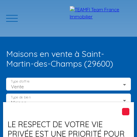
Maisons en vente à Saint-
Martin-des-Champs (29600)
Type d'offre
Vente
ACCUEIL
ACHETER
GERER VOTRE BIEN
PROGRAMMES N
Type de bien
Maison
Localisation
Saint-Martin-des-Champs (29600)
Estimation
LE RESPECT DE VOTRE VIE
PRIVÉE EST UNE PRIORITÉ POUR
Budget max (€)