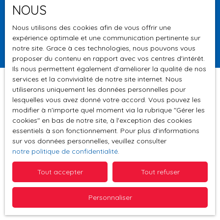
NOUS
Surface min (m²)
Nous utilisons des cookies afin de vous offrir une
expérience optimale et une communication pertinente sur
Rechercher
notre site. Grace à ces technologies, nous pouvons vous
proposer du contenu en rapport avec vos centres d'intérêt.
Ils nous permettent également d'améliorer la qualité de nos
services et la convivialité de notre site internet. Nous
utiliserons uniquement les données personnelles pour
lesquelles vous avez donné votre accord. Vous pouvez les
Trier par
modifier à n'importe quel moment via la rubrique ″Gérer les
Créer une alerte
Pertinence
cookies″ en bas de notre site, à l'exception des cookies
essentiels à son fonctionnement. Pour plus d'informations
sur vos données personnelles, veuillez consulter
notre politique de confidentialité
.
Tout accepter
Tout refuser
Aucun résultat
Personnaliser