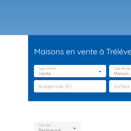
Maisons en vente à Trélév
Type d'offre
Type de bie
Vente
Maison
Budget max (€)
Surface
ES NEUFS
ESTIMATION
VENDRE
LA TEAM
RECRUTEMENT
Trier par
Pertinence