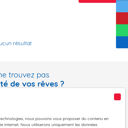
ucun résultat
ne trouvez pas
été de vos rêves ?
tre recherche en vous inscrivant à notre alerte mail !
Email
es technologies, nous pouvons vous proposer du contenu en
n
Localisation
ite internet. Nous utiliserons uniquement les données
Trélévern (22660)