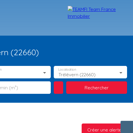
ern (22660)
n
Localisation
Trélévern (22660)
Rechercher
 min (m²)
TÉMOIGNAGES
NOS FORMATIONS
BLOG
CONTACT
Créer une alerte