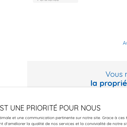
A
Vous 
la propri
Ne manquez plus aucun bien correspondant à vo
 EST UNE PRIORITÉ POUR NOUS
Prénom
Nom
optimale et une communication pertinente sur notre site. Grace à c
Type d'offre
Type de bie
 d'améliorer la qualité de nos services et la convivialité de notre s
Vente
Maison