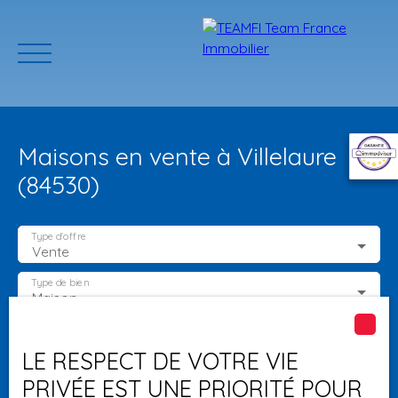
Maisons en vente à Villelaure
(84530)
Type d'offre
Vente
ACCUEIL
ACHETER
GERER VOTRE BIEN
PROGRAMMES N
Type de bien
Maison
Localisation
Villelaure (84530)
Estimation
LE RESPECT DE VOTRE VIE
PRIVÉE EST UNE PRIORITÉ POUR
Budget max (€)