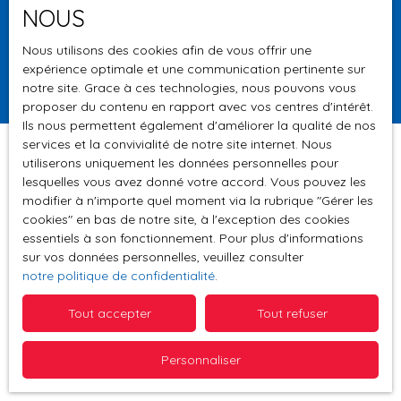
NOUS
Surface min (m²)
Nous utilisons des cookies afin de vous offrir une
expérience optimale et une communication pertinente sur
Rechercher
notre site. Grace à ces technologies, nous pouvons vous
proposer du contenu en rapport avec vos centres d'intérêt.
Ils nous permettent également d'améliorer la qualité de nos
services et la convivialité de notre site internet. Nous
utiliserons uniquement les données personnelles pour
lesquelles vous avez donné votre accord. Vous pouvez les
Trier par
modifier à n'importe quel moment via la rubrique ″Gérer les
Créer une alerte
Pertinence
cookies″ en bas de notre site, à l'exception des cookies
essentiels à son fonctionnement. Pour plus d'informations
sur vos données personnelles, veuillez consulter
notre politique de confidentialité
.
Tout accepter
Tout refuser
Aucun résultat
Personnaliser