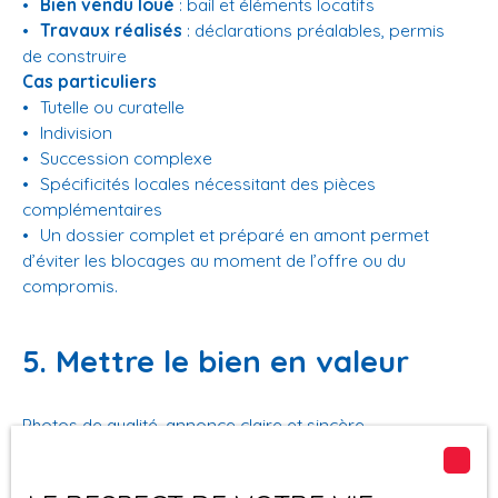
Bien vendu loué
: bail et éléments locatifs
Travaux réalisés
: déclarations préalables, permis
de construire
Cas particuliers
Tutelle ou curatelle
Indivision
Succession complexe
Spécificités locales nécessitant des pièces
complémentaires
Un dossier complet et préparé en amont permet
d’éviter les blocages au moment de l’offre ou du
compromis.
5. Mettre le bien en valeur
Photos de qualité, annonce claire et sincère,
présentation soignée : l’objectif n’est pas de séduire
tout le monde, mais de donner envie de visiter
aux