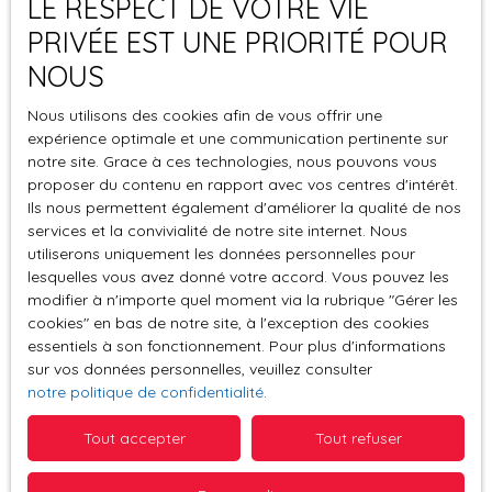
LE RESPECT DE VOTRE VIE
acheteurs potentiels sérieux
, capables de se
positionner.
PRIVÉE EST UNE PRIORITÉ POUR
NOUS
6. Les visites : un moment clé
Nous utilisons des cookies afin de vous offrir une
expérience optimale et une communication pertinente sur
notre site. Grace à ces technologies, nous pouvons vous
Les visites permettent de répondre aux questions, de
proposer du contenu en rapport avec vos centres d'intérêt.
rassurer et d’aider l’acheteur à se projeter. Une visite
Ils nous permettent également d'améliorer la qualité de nos
bien menée ne vend pas à elle seule un bien, mais
services et la convivialité de notre site internet. Nous
elle
confirme une intention
. Pour mieux comprendre
utiliserons uniquement les données personnelles pour
ce travail, vous pouvez consulter nos articles
Les
lesquelles vous avez donné votre accord. Vous pouvez les
coulisses du métier de conseiller immobilier
et
Un
modifier à n'importe quel moment via la rubrique ″Gérer les
projet de vente se prépare : pourquoi être bien
cookies″ en bas de notre site, à l'exception des cookies
accompagné change tout
.
essentiels à son fonctionnement. Pour plus d'informations
sur vos données personnelles, veuillez consulter
notre politique de confidentialité
.
7. L’offre d’achat
Tout accepter
Tout refuser
Lorsqu’un acquéreur souhaite aller plus loin, il formule