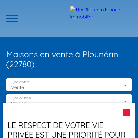
Maisons en vente à Plounérin
(22780)
Type d'offre
Vente
ACCUEIL
ACHETER
GERER VOTRE BIEN
PROGRAMMES N
Type de bien
Maison
Localisation
Plounérin (22780)
Estimation
LE RESPECT DE VOTRE VIE
PRIVÉE EST UNE PRIORITÉ POUR
Budget max (€)