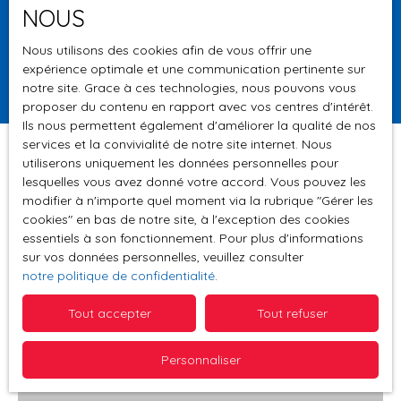
NOUS
Surface min (m²)
Nous utilisons des cookies afin de vous offrir une
expérience optimale et une communication pertinente sur
Rechercher
notre site. Grace à ces technologies, nous pouvons vous
proposer du contenu en rapport avec vos centres d'intérêt.
Ils nous permettent également d'améliorer la qualité de nos
services et la convivialité de notre site internet. Nous
utiliserons uniquement les données personnelles pour
lesquelles vous avez donné votre accord. Vous pouvez les
Trier par
modifier à n'importe quel moment via la rubrique ″Gérer les
Créer une alerte
Pertinence
cookies″ en bas de notre site, à l'exception des cookies
essentiels à son fonctionnement. Pour plus d'informations
sur vos données personnelles, veuillez consulter
notre politique de confidentialité
.
Vendu
Tout accepter
Tout refuser
Personnaliser