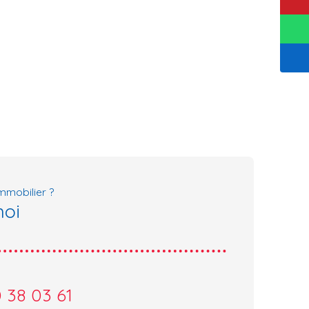
mmobilier ?
moi
 38 03 61