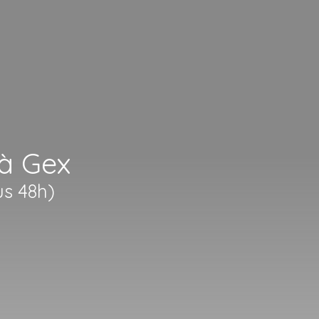
 à Gex
us 48h)