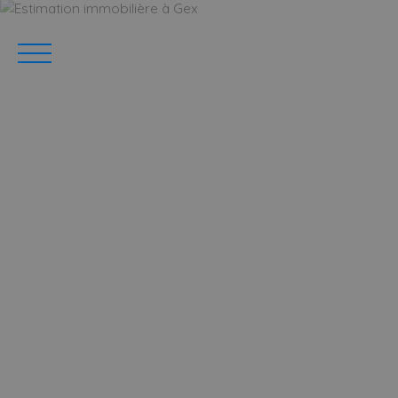
ACCUEIL
ACHETER
GERER VOTRE BIEN
PROGRAMM
Estimation