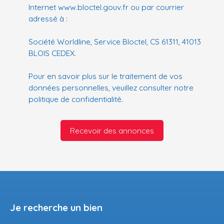
Internet www.bloctel.gouv.fr ou par courrier
adressé à :
Société Worldline, Service Bloctel, CS 61311, 41013
BLOIS CEDEX.
Pour en savoir plus sur le traitement de vos
données personnelles, veuillez consulter notre
politique de confidentialité
.
Recevoir des annonces
Je recherche un bien