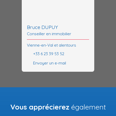
Bruce DUPUY
Conseiller en immobilier
Vienne-en-Val et alentours
+33 6 23 39 53 52
Envoyer un e-mail
Vous apprécierez
également