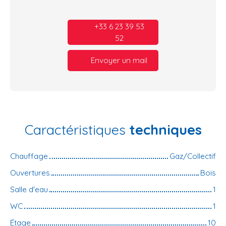
+33 6 23 39 53
52
Envoyer un mail
Caractéristiques
techniques
Chauffage
Gaz/Collectif
Ouvertures
Bois
Salle d'eau
1
WC
1
Étage
10