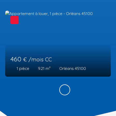
460
€ /mois CC
1
pièce
9.21
m²
Orléans 45100