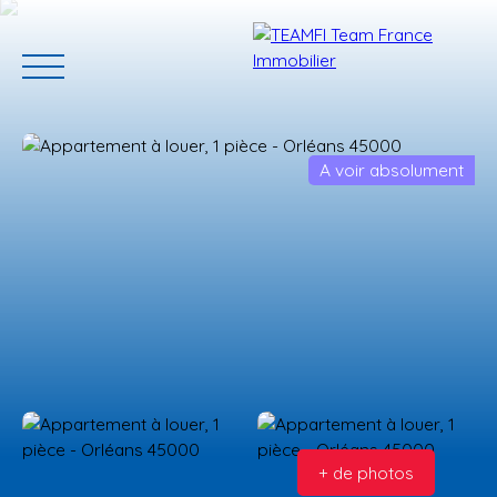
A voir absolument
ACCUEIL
ACHETER
GERER VOTRE BIEN
PROGRAMMES N
Estimation
+ de photos