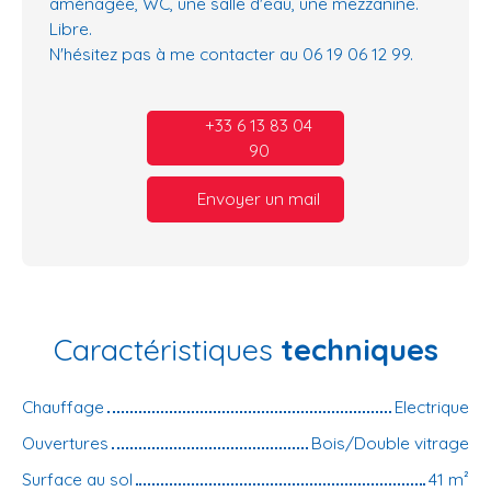
aménagée, WC, une salle d'eau, une mezzanine.
Libre.
N'hésitez pas à me contacter au 06 19 06 12 99.
+33 6 13 83 04
90
Envoyer un mail
Caractéristiques
techniques
Chauffage
Electrique
Ouvertures
Bois/Double vitrage
Surface au sol
41
m²