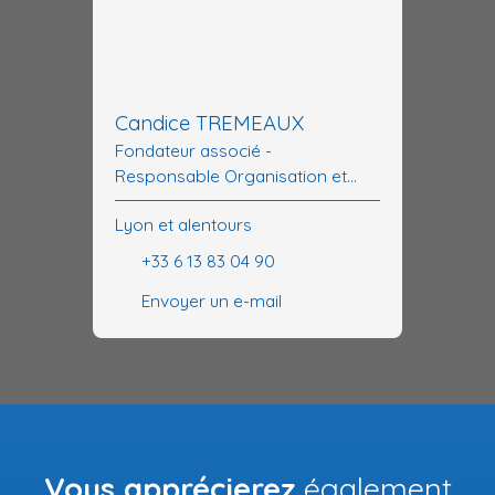
Candice TREMEAUX
Fondateur associé -
Responsable Organisation et
Coordination
Lyon et alentours
+33 6 13 83 04 90
Envoyer un e-mail
Vous apprécierez
également