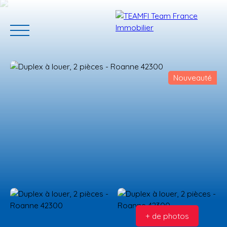
Nouveauté
ACCUEIL
ACHETER
GERER VOTRE BIEN
PROGRAMMES N
Estimation
+ de photos