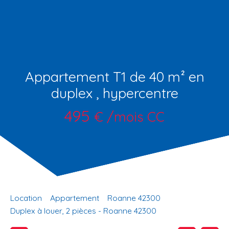
Appartement T1 de 40 m² en
duplex , hypercentre
495
€ /mois CC
Location
Appartement
Roanne 42300
Duplex à louer, 2 pièces - Roanne 42300