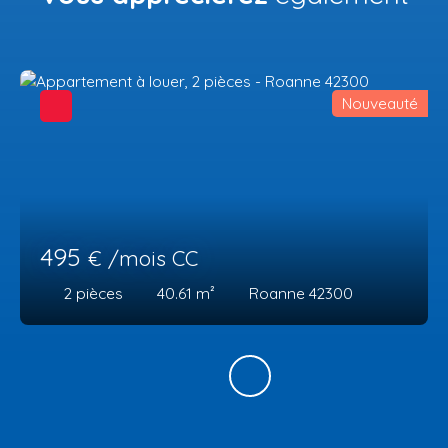
Nouveauté
495
€ /mois CC
2
pièces
40.61
m²
Roanne 42300