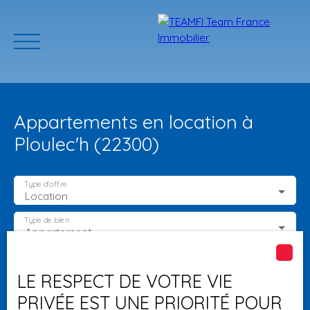
Appartements en location à
Ploulec'h (22300)
Type d'offre
Location
ACCUEIL
ACHETER
GERER VOTRE BIEN
PROGRAMMES N
Type de bien
Appartement
Localisation
Ploulec'h (22300)
Estimation
LE RESPECT DE VOTRE VIE
PRIVÉE EST UNE PRIORITÉ POUR
Loyer max (€/mois)