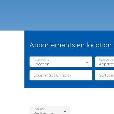
Appartements en location 
Type d'offre
Type de bie
Location
Appart
Loyer max (€/mois)
Surface
ES NEUFS
ESTIMATION
VENDRE
LA TEAM
RECRUTEMENT
Trier par
Pertinence