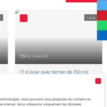
é
Loué
550
€ /mois HC
T1 à louer avec terrain de 700 m2
2
pièces
47
m²
Prades 07380
n
Laurent TOUZET vous propose ce Charmant
Appartement Lumineux en Excellent État à
es technologies, nous pouvons vous proposer du contenu en
Prades. Trop tard c'est loué. Découvrez ce
ite internet. Nous utiliserons uniquement les données
²
magnifique T2 de 47 m², niché dans un havre