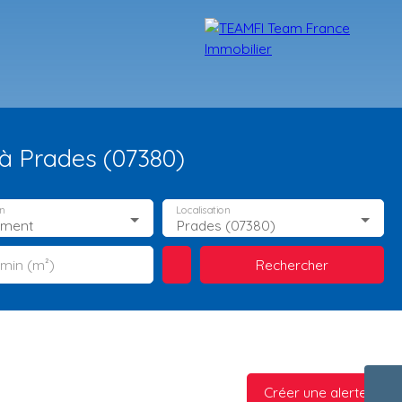
à Prades (07380)
n
Localisation
ement
Prades (07380)
Rechercher
 min (m²)
TÉMOIGNAGES
NOS FORMATIONS
BLOG
CONTACT
Créer une alerte