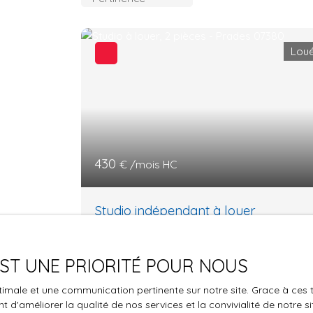
Lou
430
€ /mois HC
Studio indépendant à louer
2
pièces
35.88
m²
Prades 07380
 EST UNE PRIORITÉ POUR NOUS
Découvrez ce Charmant Studio à Prades : U
Nid Douillet en Plein Cœur de la Nature
optimale et une communication pertinente sur notre site. Grace à c
Laurent TOUZET vous propose, cet
 d'améliorer la qualité de nos services et la convivialité de notre s
appartement studio non meublé de 35,88 m