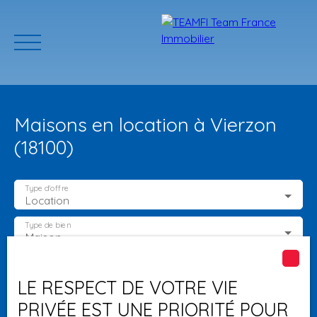
Maisons en location à Vierzon
(18100)
Type d'offre
Location
ACCUEIL
ACHETER
GERER VOTRE BIEN
PROGRAMMES N
Type de bien
Maison
Localisation
Vierzon (18100)
Estimation
LE RESPECT DE VOTRE VIE
PRIVÉE EST UNE PRIORITÉ POUR
Loyer max (€/mois)