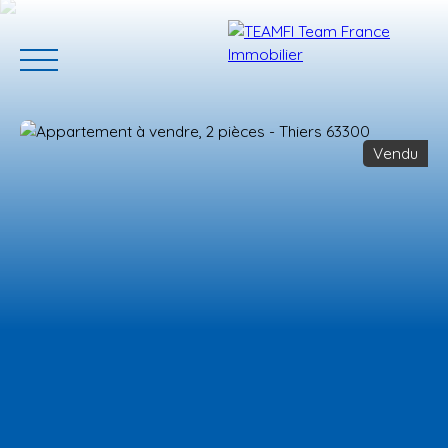
Vendu
ACCUEIL
ACHETER
GERER VOTRE BIEN
PROGRAMMES N
Estimation