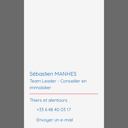
Sébastien MANHES
Team Leader - Conseiller en
immobilier
Thiers et alentours
+33 6 48 40 03 17
Envoyer un e-mail