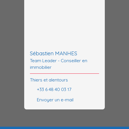
Sébastien MANHES
Team Leader - Conseiller en
immobilier
Thiers et alentours
+33 6 48 40 03 17
Envoyer un e-mail