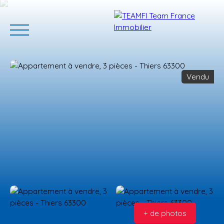
Vendu
ACCUEIL
ACHETER
GERER VOTRE BIEN
PROGRAMMES N
Estimation
+ de photos