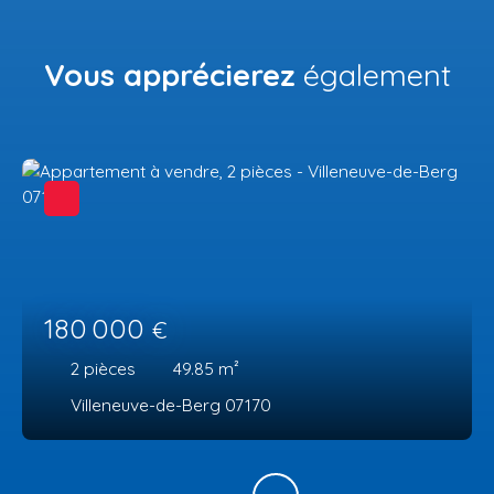
Vous apprécierez
également
180 000
€
2
pièces
49.85
m²
Villeneuve-de-Berg 07170