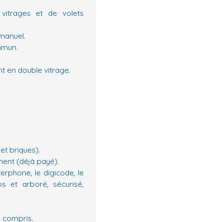
vitrages et de volets
 manuel.
mmun.
nt en double vitrage.
et briques).
ment (déjà payé).
rphone, le digicode, le
os et arboré, sécurisé,
e compris.