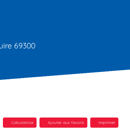
uire 69300
Calculatrice
Ajouter aux favoris
Imprimer