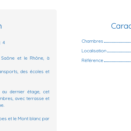
n
Carac
Chambres
:
4
Localisation
a Saône et le Rhône, à
Référence
ansports, des écoles et
 au dernier étage, cet
mbres, avec terrasse et
ne.
lpes et le Mont blanc par