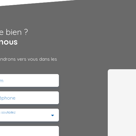
e bien ?
nous
iendrons vers vous dans les
m
léphone
 souhaitez