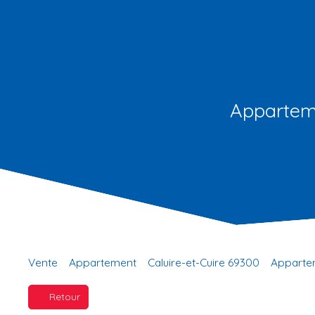
Apparteme
Vente
Appartement
Caluire-et-Cuire 69300
Appartem
Retour