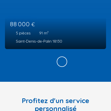
88 000
€
5
pièces
91
m²
Saint-Denis-de-Palin 18130
Profitez d'un service
personnalisé