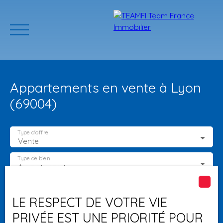
Appartements en vente à Lyon
(69004)
Type d'offre
Vente
ACCUEIL
ACHETER
GERER VOTRE BIEN
PROGRAMMES N
Type de bien
Appartement
Localisation
Lyon (69004)
Estimation
LE RESPECT DE VOTRE VIE
PRIVÉE EST UNE PRIORITÉ POUR
Budget max (€)