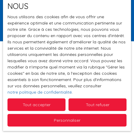
NOUS
Surface min (m²)
Nous utilisons des cookies afin de vous offrir une
expérience optimale et une communication pertinente sur
Rechercher
notre site. Grace à ces technologies, nous pouvons vous
proposer du contenu en rapport avec vos centres d'intérêt.
Ils nous permettent également d'améliorer la qualité de nos
services et la convivialité de notre site internet. Nous
utiliserons uniquement les données personnelles pour
lesquelles vous avez donné votre accord. Vous pouvez les
Trier par
modifier à n'importe quel moment via la rubrique ″Gérer les
Créer une alerte
Pertinence
cookies″ en bas de notre site, à l'exception des cookies
essentiels à son fonctionnement. Pour plus d'informations
sur vos données personnelles, veuillez consulter
notre politique de confidentialité
.
Tout accepter
Tout refuser
Aucun résultat
Personnaliser