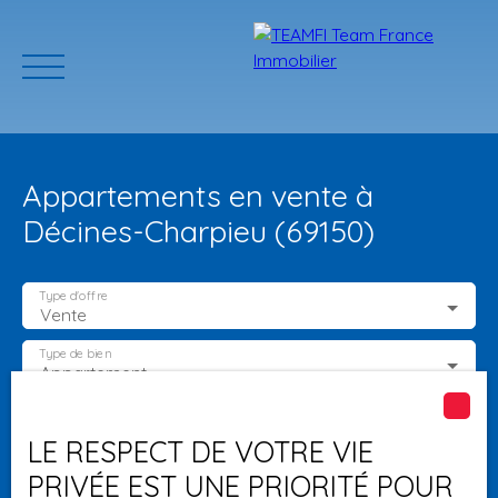
Appartements en vente à
Décines-Charpieu (69150)
Type d'offre
Vente
ACCUEIL
ACHETER
GERER VOTRE BIEN
PROGRAMMES N
Type de bien
Appartement
Localisation
Décines-Charpieu (69150)
Estimation
LE RESPECT DE VOTRE VIE
PRIVÉE EST UNE PRIORITÉ POUR
Budget max (€)