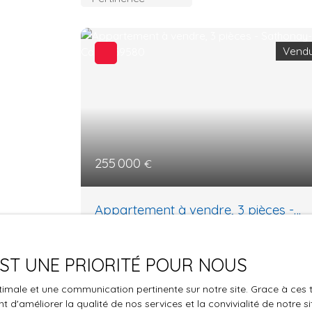
Vend
255 000
€
Appartement à vendre, 3 pièces -
Sathonay-Camp 69580
3
pièces
70
m²
Sathonay-Camp 69580
 EST UNE PRIORITÉ POUR NOUS
PROCHE DE LYONÀ vendre : à Sathonay-
optimale et une communication pertinente sur notre site. Grace à c
Camp (69580) découvrez cet appartement
 d'améliorer la qualité de nos services et la convivialité de notre s