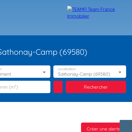
 Sathonay-Camp (69580)
n
Localisation
ement
Sathonay-Camp (69580)
Rechercher
 min (m²)
TÉMOIGNAGES
NOS FORMATIONS
BLOG
CONTACT
Créer une alerte