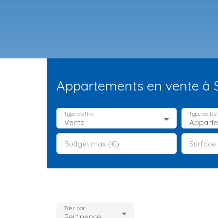
Appartements en vente à
Type d'offre
Type de bie
Vente
Appart
Budget max (€)
Surface
ES NEUFS
ESTIMATION
VENDRE
LA TEAM
RECRUTEMENT
Trier par
Pertinence