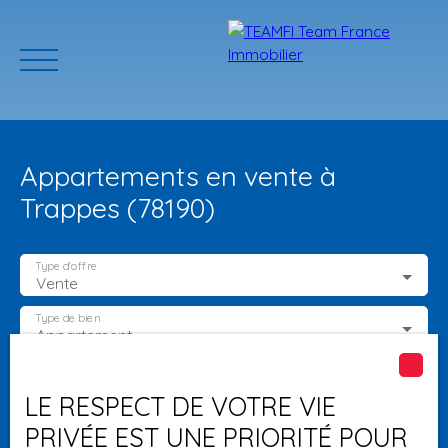
Appartements en vente à
Trappes (78190)
Type d'offre
Vente
ACCUEIL
ACHETER
GERER VOTRE BIEN
PROGRAMMES N
Type de bien
Appartement
Localisation
Trappes (78190)
Estimation
LE RESPECT DE VOTRE VIE
PRIVÉE EST UNE PRIORITÉ POUR
Budget max (€)