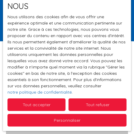
NOUS
Surface min (m²)
Nous utilisons des cookies afin de vous offrir une
expérience optimale et une communication pertinente sur
Rechercher
notre site. Grace à ces technologies, nous pouvons vous
proposer du contenu en rapport avec vos centres d'intérêt.
Ils nous permettent également d'améliorer la qualité de nos
services et la convivialité de notre site internet. Nous
utiliserons uniquement les données personnelles pour
lesquelles vous avez donné votre accord. Vous pouvez les
Trier par
modifier à n'importe quel moment via la rubrique ″Gérer les
Créer une alerte
Pertinence
cookies″ en bas de notre site, à l'exception des cookies
essentiels à son fonctionnement. Pour plus d'informations
sur vos données personnelles, veuillez consulter
notre politique de confidentialité
.
Vendu
Tout accepter
Tout refuser
Personnaliser