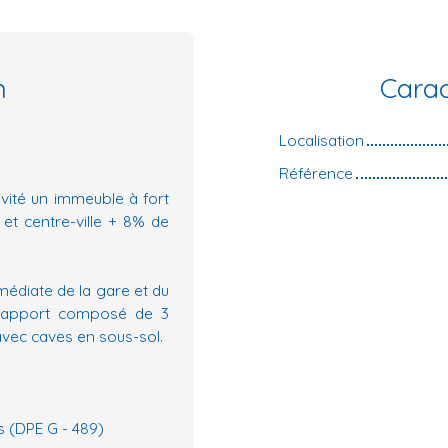
n
Carac
Localisation
Référence
vité un immeuble à fort
 et centre-ville + 8% de
médiate de la gare et du
e rapport composé de 3
avec caves en sous-sol.
s (DPE G - 489)