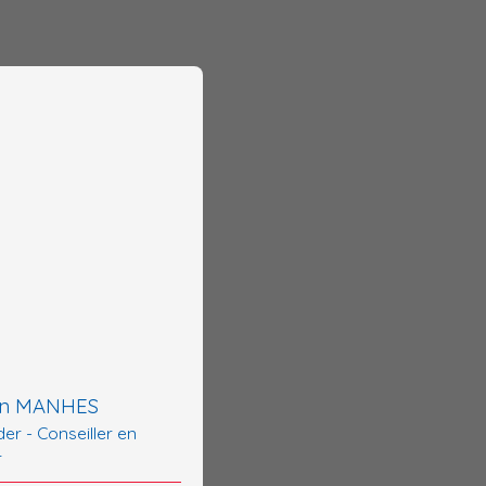
en MANHES
er - Conseiller en
r