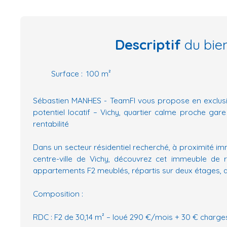
Descriptif
du bie
Surface
:
100
m²
Sébastien MANHES - TeamFI vous propose en exclusi
potentiel locatif – Vichy, quartier calme proche gare
rentabilité
Dans un secteur résidentiel recherché, à proximité im
centre-ville de Vichy, découvrez cet immeuble d
appartements F2 meublés, répartis sur deux étages, 
Composition :
RDC : F2 de 30,14 m² – loué 290 €/mois + 30 € charge