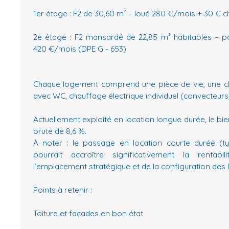
1er étage : F2 de 30,60 m² – loué 280 €/mois + 30 € c
2e étage : F2 mansardé de 22,85 m² habitables – pot
420 €/mois (DPE G - 653)
Chaque logement comprend une pièce de vie, une ch
avec WC, chauffage électrique individuel (convecteurs)
Actuellement exploité en location longue durée, le bie
brute de 8,6 %.
À noter : le passage en location courte durée (ty
pourrait accroître significativement la rentab
l’emplacement stratégique et de la configuration des
Points à retenir :
Toiture et façades en bon état