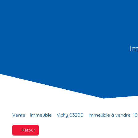
Im
Vente
Immeuble
Vichy 03200
Immeuble à vendre, 10
Retour