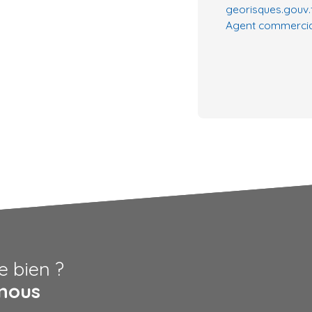
georisques.gouv.f
Agent commercial
e bien ?
nous