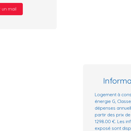
 un mail
Inform
Logement à cons
énergie G, Class
dépenses annuell
partir des prix de
1298.00 €. Les in
exposé sont dispo