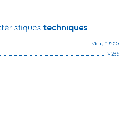
téristiques
techniques
Vichy 03200
VI266