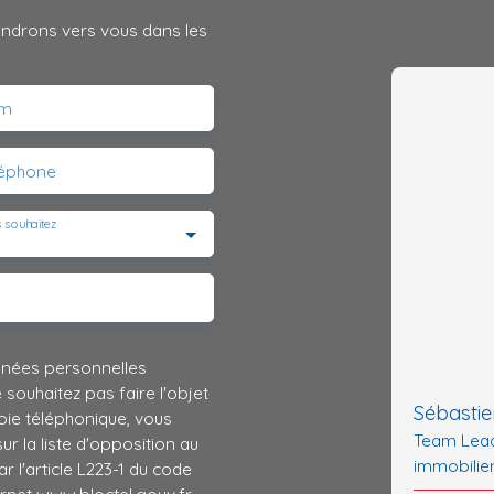
iendrons vers vous dans les
m
léphone
 souhaitez
nnées personnelles
ouhaitez pas faire l'objet
Sébasti
ie téléphonique, vous
Team Lead
r la liste d'opposition au
immobilie
 l'article L223-1 du code
ernet www.bloctel.gouv.fr