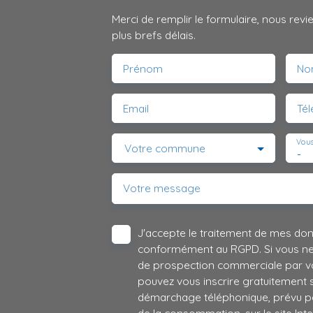
Merci de remplir le formulaire, nous rev
plus brefs délais.
Prénom
No
Email
Té
Vous
Votre commune
-
Votre message
J'accepte le traitement de mes do
conformément au RGPD. Si vous ne s
de prospection commerciale par vo
pouvez vous inscrire gratuitement su
démarchage téléphonique, prévu par
de la consommation, sur le site Int