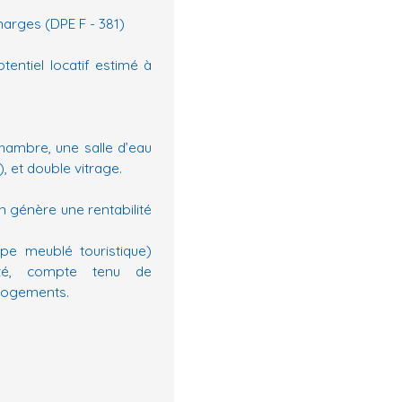
harges (DPE F - 381)
entiel locatif estimé à
ambre, une salle d’eau
, et double vitrage.
n génère une rentabilité
pe meublé touristique)
ilité, compte tenu de
 logements.