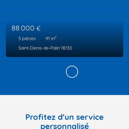
88 000
€
5
pièces
91
m²
Saint-Denis-de-Palin 18130
Profitez d'un service
personnalisé